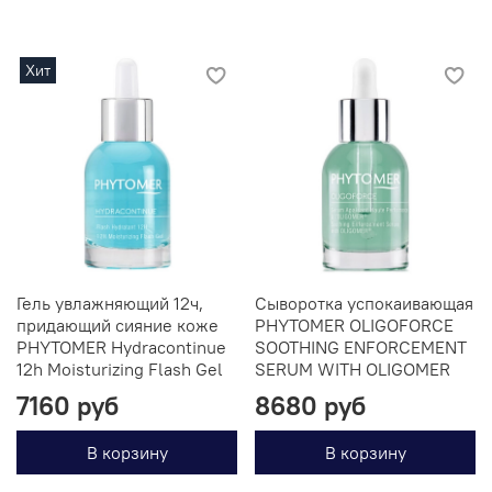
Хит
Гель увлажняющий 12ч,
Сыворотка успокаивающая
придающий сияние коже
PHYTOMER OLIGOFORCE
PHYTOMER Hydracontinue
SOOTHING ENFORCEMENT
12h Moisturizing Flash Gel
SERUM WITH OLIGOMER
7160 руб
8680 руб
В корзину
В корзину