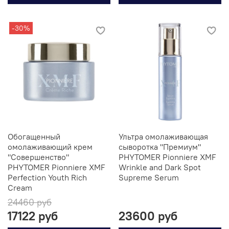
-30%
Обогащенный
Ультра омолаживающая
омолаживающий крем
сыворотка "Премиум"
"Совершенство"
PHYTOMER Pionniere XMF
PHYTOMER Pionniere XMF
Wrinkle and Dark Spot
Perfection Youth Rich
Supreme Serum
Cream
24460 руб
17122 руб
23600 руб