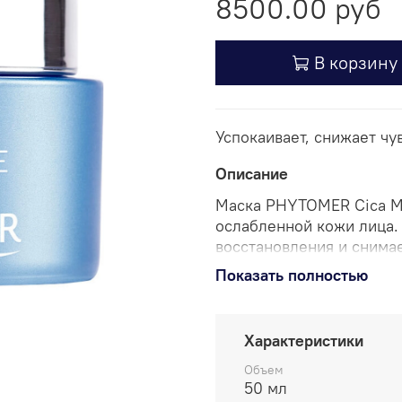
8500.00 руб
В корзину
Успокаивает, снижает чу
Описание
Маска PHYTOMER Cica Ma
ослабленной кожи лица.
восстановления и снима
комплекс и морскую род
Показать полностью
Активные компоненты - 
пребиотический комплек
Характеристики
Нанесите на лицо и шею 
Объем
смойте. Объем 50 мл из
50 мл
кожи!