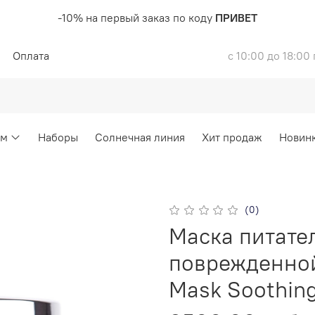
-10% на первый заказ по коду
ПРИВЕТ
Оплата
с 10:00 до 18:00
ом
Наборы
Солнечная линия
Хит продаж
Новин
(0)
Маска питате
поврежденно
Mask Soothing