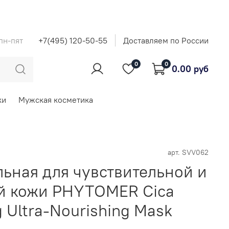
 пн-пят
+7(495) 120-50-55
Доставляем по России
0
0
0.00 руб
ки
Мужская косметика
арт.
SVV062
льная для чувствительной и
й кожи PHYTOMER Cica
 Ultra-Nourishing Mask