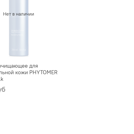
Нет в наличии
очищающее для
ельной кожи PHYTOMER
lk
уб