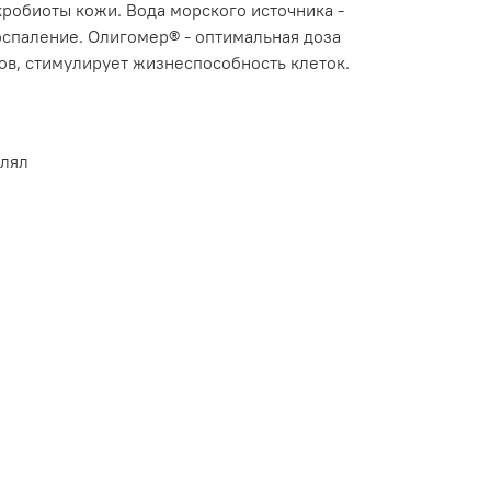
кробиоты кожи. Вода морского источника -
оспаление. Олигомер® - оптимальная доза
в, стимулирует жизнеспособность клеток.
влял