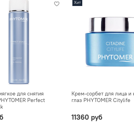
Хит
ягкое для снятия
Крем-сорбет для лица и 
PHYTOMER Perfect
глаз PHYTOMER Citylife
lk
б
11360 руб