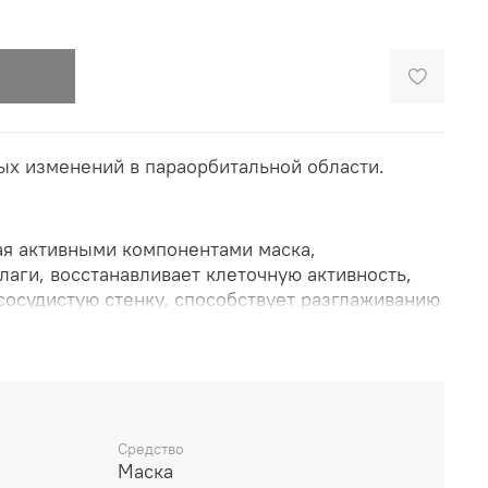
ых изменений в параорбитальной области.
я активными компонентами маска,
аги, восстанавливает клеточную активность,
сосудистую стенку, способствует разглаживанию
дкость и упругость.
в неделю. Нанести на очищенную кожу вокруг
ут, далее смыть теплой водой.
Средство
Маска