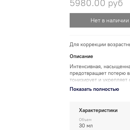
5980.00 руб
Нет в наличии
Для коррекции возрастн
Описание
Интенсивная, насыщенна
предотвращает потерю вл
тонизирует и укрепляет 
морщин, придет коже гла
Показать полностью
Использовать 2-3 раза 
глаз, оставить на 15 мин
Характеристики
Объем
30 мл