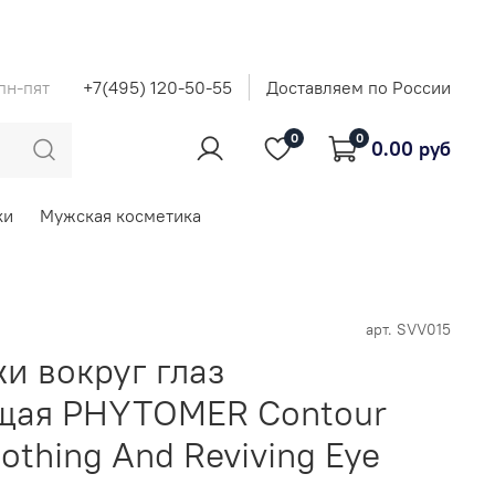
 пн-пят
+7(495) 120-50-55
Доставляем по России
0
0
0.00 руб
ки
Мужская косметика
арт.
SVV015
и вокруг глаз
щая PHYTOMER Contour
othing And Reviving Eye