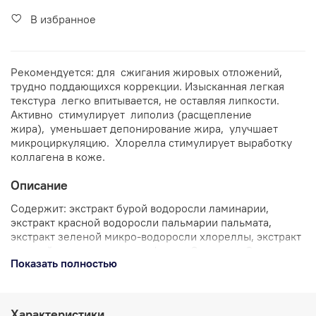
В избранное
Рекомендуется: для сжигания жировых отложений,
трудно поддающихся коррекции. Изысканная легкая
текстура легко впитывается, не оставляя липкости.
Активно стимулирует липолиз (расщепление
жира), уменьшает депонирование жира, улучшает
микроциркуляцию. Хлорелла стимулирует выработку
коллагена в коже.
Описание
Содержит: экстракт бурой водоросли ламинарии,
экстракт красной водоросли пальмарии пальмата,
экстракт зеленой микро-водоросли хлореллы, экстракт
красной водоросли полисифонии, Олигомер ®.
Показать полностью
Применение в салоне и в домашних условиях: после
душа /ванны впитать в кожу тела.
Характеристики