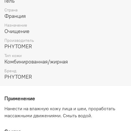
Гель
обладают антибактериальным, себорегулирующим
Страна
действием.
Франция
Экстракт микроводоросли хлореллы улучшает
Назначение
микроциркуляцию кожи, восстанавливает кожный
Очищение
барьер, придает здоровый цвет и сияние.
Производитель
Содержит:
с
oco
-
betaine
(мягкие
PHYTOMER
ПАВы),
Marine
Oxhylium
™, экстракт
гамамелиса,
Oligomer
™, морские олигосахариды,
Тип кожи
экстракт хлореллы.
Комбинированная/жирная
Бренд
PHYTOMER
Применение
Нанести на влажную кожу лица и шеи, проработать
массажными движениями. Смыть водой.