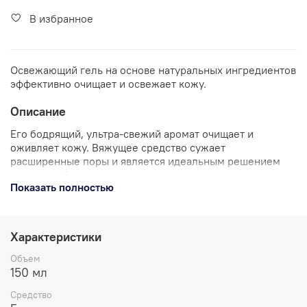
В избранное
Освежающий гель на основе натуральных ингредиентов
эффективно очищает и освежает кожу.
Описание
Его бодрящий, ультра-свежий аромат очищает и
оживляет кожу. Вяжущее средство сужает
расширенные поры и является идеальным решением
для жирной кожи.
Показать полностью
Кончиками пальцев разведите небольшое количество
геля с водой и массирующими движениями нанесите на
лицо, затем смойте. При попадании в глаза тщательно
Характеристики
промойте водой.
Объем
Marine
Oxhylium
™ насыщает кислородом, выводит
150 мл
токсины и восстанавливает эпидермис.
Средство
Морские олигосахариды и экстракт гамамелиса