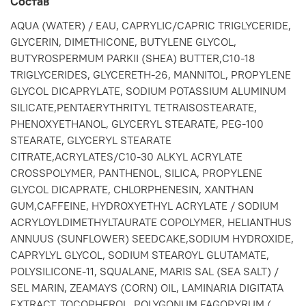
Состав
AQUA (WATER) / EAU, CAPRYLIC/CAPRIC TRIGLYCERIDE,
GLYCERIN, DIMETHICONE, BUTYLENE GLYCOL,
BUTYROSPERMUM PARKII (SHEA) BUTTER,C10-18
TRIGLYCERIDES, GLYCERETH-26, MANNITOL, PROPYLENE
GLYCOL DICAPRYLATE, SODIUM POTASSIUM ALUMINUM
SILICATE,PENTAERYTHRITYL TETRAISOSTEARATE,
PHENOXYETHANOL, GLYCERYL STEARATE, PEG-100
STEARATE, GLYCERYL STEARATE
CITRATE,ACRYLATES/C10-30 ALKYL ACRYLATE
CROSSPOLYMER, PANTHENOL, SILICA, PROPYLENE
GLYCOL DICAPRATE, CHLORPHENESIN, XANTHAN
GUM,CAFFEINE, HYDROXYETHYL ACRYLATE / SODIUM
ACRYLOYLDIMETHYLTAURATE COPOLYMER, HELIANTHUS
ANNUUS (SUNFLOWER) SEEDCAKE,SODIUM HYDROXIDE,
CAPRYLYL GLYCOL, SODIUM STEAROYL GLUTAMATE,
POLYSILICONE-11, SQUALANE, MARIS SAL (SEA SALT) /
SEL MARIN, ZEAMAYS (CORN) OIL, LAMINARIA DIGITATA
EXTRACT, TOCOPHEROL, POLYGONUM FAGOPYRUM (