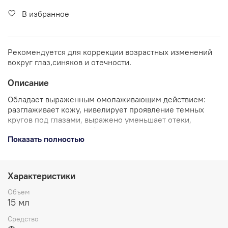
В избранное
Рекомендуется для коррекции возрастных изменений
вокруг глаз,синяков и отечности.
Описание
Обладает выраженным омолаживающим действием:
разглаживает кожу, нивелирует проявление темных
кругов под глазами, выражено уменьшает отеки,
придает сияние коже. Активные компоненты
Показать полностью
стимулируют синтез коллагена и эластина, что
приводит к повышению тонуса кожи и разглаживанию
морщин. Увлажняет и смягчает кожу.
Характеристики
Нанести крем на очищенную кожу вокруг глаз утром/
вечером, мягко массируя до полного впитывания.
Объем
Чередуйте с омолаживающим кремом. Пользуйтесь
15 мл
вместе с разглаживающей сывороткой.
Средство