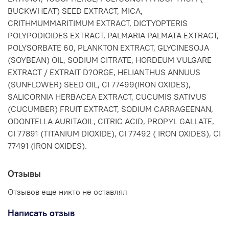
BUCKWHEAT) SEED EXTRACT, MICA,
CRITHMUMMARITIMUM EXTRACT, DICTYOPTERIS
POLYPODIOIDES EXTRACT, PALMARIA PALMATA EXTRACT,
POLYSORBATE 60, PLANKTON EXTRACT, GLYCINESOJA
(SOYBEAN) OIL, SODIUM CITRATE, HORDEUM VULGARE
EXTRACT / EXTRAIT D?ORGE, HELIANTHUS ANNUUS
(SUNFLOWER) SEED OIL, CI 77499(IRON OXIDES),
SALICORNIA HERBACEA EXTRACT, CUCUMIS SATIVUS
(CUCUMBER) FRUIT EXTRACT, SODIUM CARRAGEENAN,
ODONTELLA AURITAOIL, CITRIC ACID, PROPYL GALLATE,
CI 77891 (TITANIUM DIOXIDE), CI 77492 ( IRON OXIDES), CI
77491 (IRON OXIDES).
Отзывы
Отзывов еще никто не оставлял
Написать отзыв