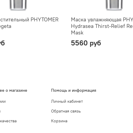
астительный PHYTOMER
Маска увлажняющая PH
egeta
Hydrasea Thirst-Relief Re
Mask
уб
5560 руб
ее о магазине
Помощь и информация
нии
Личный кабинет
ы
Обратная связь
 качества
Корзина