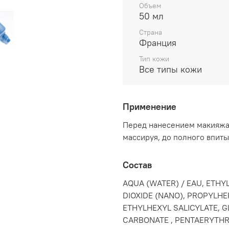
макияжа, тональной осно
Объем
недостатки рельефа. Пе
50 мл
помощью мицеллярной во
Страна
кожи и крем. Затем испо
Франция
мягко массируя до полн
Тип кожи
Все типы кожи
Применение
Перед нанесением макияжа 
массируя, до полного впиты
Состав
AQUA (WATER) / EAU, ETHY
DIOXIDE (NANO), PROPYLHE
ETHYLHEXYL SALICYLATE, G
CARBONATE , PENTAERYTHRIT