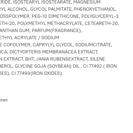
ERIDE, ISOSTEARYL ISOSTEARATE, MAGNESIUM
RYL ALCOHOL, GLYCOL PALMITATE, PHENOXYETHANOL,
SSPOLYMER, PEG-10 DIMETHICONE, POLYGLYCERYL-3
TETH-20, POLYMETHYL METHACRYLATE, CETEARETH-20,
XANTHAN GUM, PARFUM(FRAGRANCE),
ETHYL ACRYLATE / SODIUM
 COPOLYMER, CAPRYLYL GLYCOL, SODIUMCITRATE,
ILICA, DICTYOPTERIS MEMBRANACEA EXTRACT,
 EXTRACT, BHT, JANIA RUBENSEXTRACT, SILENE
ROL, GLYCINE SOJA (SOYBEAN) OIL , CI 77492 ( IRON
DES), CI 77499(IRON OXIDES).
влял