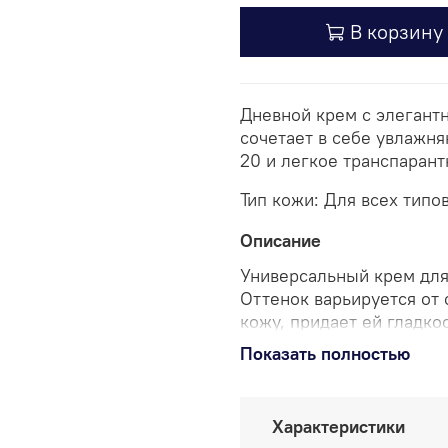
В корзину
Дневной крем с элегант
сочетает в себе увлажн
20 и легкое транспарант
Тип кожи: Для всех типо
Описание
Универсальный крем для
Оттенок варьируется от 
кожу, придает ей гладко
применения «недостатки
Показать полностью
выравнивается. Через м
естественной красотой 
Характеристики
СС-крем является одно