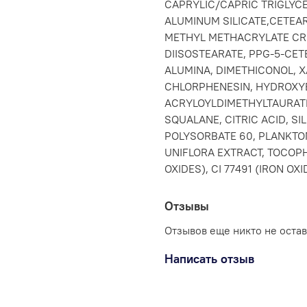
CAPRYLIC/CAPRIC TRIGLYC
ALUMINUM SILICATE,CETEA
METHYL METHACRYLATE CRO
DIISOSTEARATE, PPG-5-CE
ALUMINA, DIMETHICONOL, 
CHLORPHENESIN, HYDROXY
ACRYLOYLDIMETHYLTAURATE
SQUALANE, CITRIC ACID, S
POLYSORBATE 60, PLANKTON
UNIFLORA EXTRACT, TOCOPHE
OXIDES), CI 77491 (IRON OXI
Отзывы
Отзывов еще никто не оста
Написать отзыв