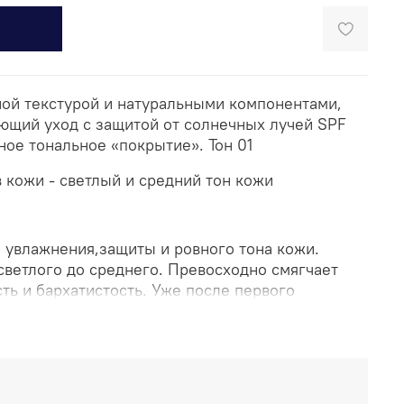
ной текстурой и натуральными компонентами,
яющий уход с защитой от солнечных лучей SPF
ное тональное «покрытие». Тон 01
в кожи - светлый и средний тон кожи
 увлажнения,защиты и ровного тона кожи.
светлого до среднего. Превосходно смягчает
сть и бархатистость. Уже после первого
» кожи становятся менее заметными, цвет лица
есяц использования кожа буквально сияет
и превосходно увлажнена.
временно увлажняющим кремом, базой для