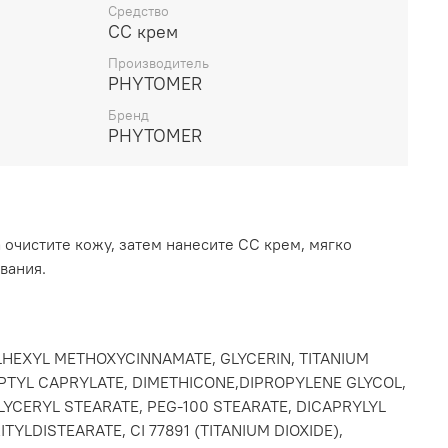
вой, выравнивает цвет лица и сглаживает
Средство
ред нанесением макияжа, очистите кожу с
CC крем
ды, используйте тоник для восстановления
Производитель
льзуйте ВВ крем для идеального тона кожи,
PHYTOMER
ого впитывания.
Бренд
PHYTOMER
очистите кожу, затем нанесите CC крем, мягко
вания.
LHEXYL METHOXYCINNAMATE, GLYCERIN, TITANIUM
PTYL CAPRYLATE, DIMETHICONE,DIPROPYLENE GLYCOL,
LYCERYL STEARATE, PEG-100 STEARATE, DICAPRYLYL
YLDISTEARATE, CI 77891 (TITANIUM DIOXIDE),